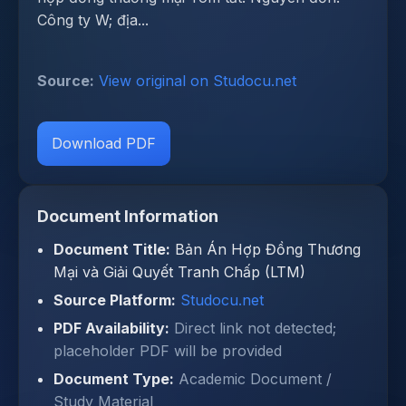
Công ty W; địa...
Source:
View original on Studocu.net
Download PDF
Document Information
Document Title:
Bản Án Hợp Đồng Thương
Mại và Giải Quyết Tranh Chấp (LTM)
Source Platform:
Studocu.net
PDF Availability:
Direct link not detected;
placeholder PDF will be provided
Document Type:
Academic Document /
Study Material