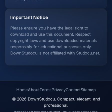
Important Notice
Please ensure you have the legal right to
download and use this document. Respect
copyright laws and use downloaded materials
responsibly for educational purposes only.
DownStudocu is not affiliated with Studocu.net.
Home
About
Terms
Privacy
Contact
Sitemap
© 2026 DownStudocu. Compact, elegant, and
professional.
Independent tool, not affiliated with Studocu. Please use