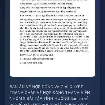
BẢN ÁN VỀ HỢP ĐỒNG VÀ GIẢI QUYẾT
TRANH CHẤP VỀ HỢP ĐỒNG THÀNH VIÊN
NHÓM 8 BÀI TẬP TÌNH HUỐNG Bản án về
hợp đồng thương mại Tóm tắt: Nguyên đơn: