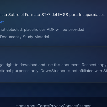
eta Sobre el Formato ST-7 del IMSS para Incapacidades
et
 not detected; placeholder PDF will be provided
Document / Study Material
gal right to download and use this document. Respect cop
ational purposes only. DownStudocu is not affiliated with S
Home
About
Terms
Privacy
Contact
Sitemap